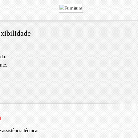
exibilidade
ida.
nte.
a
 assistência técnica.