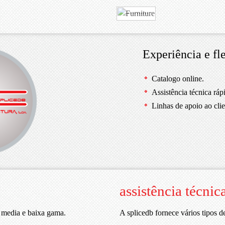
Experiência e fl
olha.
DB
Catalogo online.
Assistência técnica ráp
Linhas de apoio ao clie
assistência técnic
, media e baixa gama.
A splicedb fornece vários tipos de