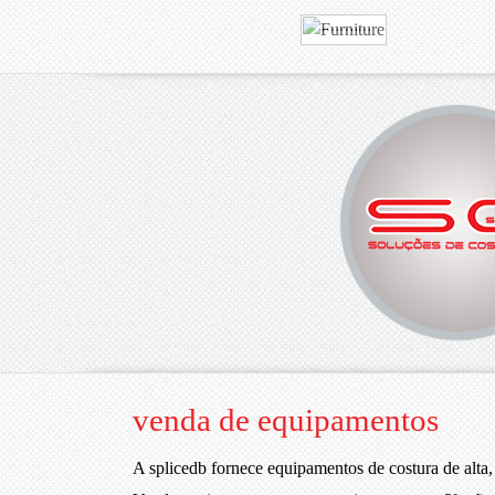
MAIS
VER
A sua melhor esc
SPLICE
venda de equipamentos
A splicedb fornece equipamentos de costura de alta