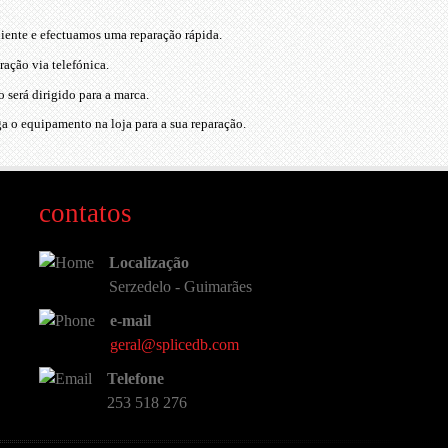
iente e efectuamos uma reparação rápida.
ração via telefónica.
 será dirigido para a marca.
ega o equipamento na loja para a sua reparação.
contatos
Localização
Serzedelo - Guimarães
e-mail
geral@splicedb.com
Telefone
253 518 276