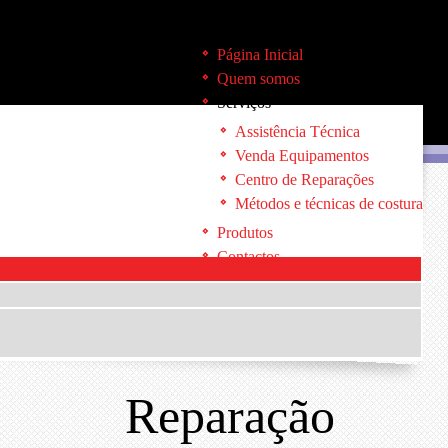
Página Inicial
Quem somos
Serviços
Assistência Técnica
Venda Equipamentos
Centro de Reparações
Métodos e técnicas de costura
Produtos
Contactos
Reparação