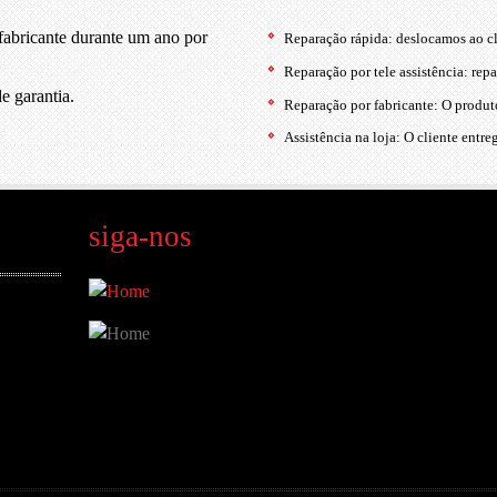
.
abricante durante um ano por
Reparação rápida: deslocamos ao cl
Reparação por tele assistência: repa
 garantia.
Reparação por fabricante: O produto
Assistência na loja: O cliente entr
siga-nos