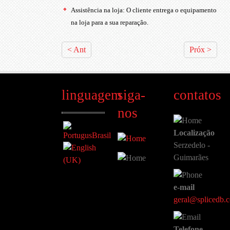
Assistência na loja: O cliente entrega o equipamento
na loja para a sua reparação.
< Ant
Próx >
linguagem
siga-
contatos
nos
Localização
Serzedelo -
Guimarães
e-mail
geral@splicedb.
Telefone