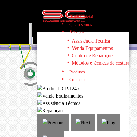
Página Inicial
Quem somos
Serviços
Assistência Técnica
Venda Equipamentos
Centro de Reparações
Métodos e técnicas de costura
Produtos
Contactos