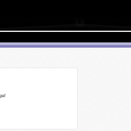
ra
gal