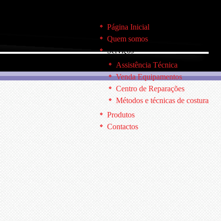
Página Inicial
Quem somos
Serviços
Assistência Técnica
Venda Equipamentos
Centro de Reparações
Métodos e técnicas de costura
Produtos
Contactos