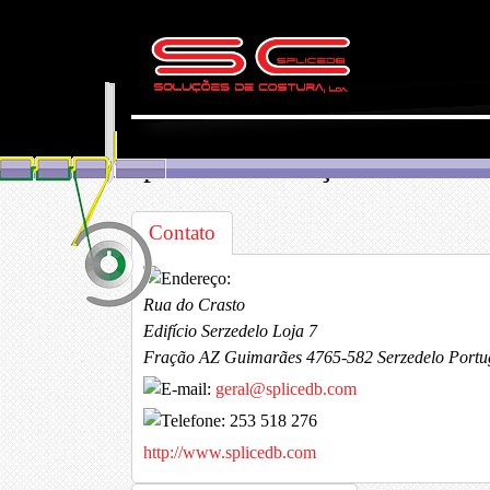
splicedb - soluções de costu
Contato
Rua do Crasto
Edifício Serzedelo Loja 7
Fração AZ
Guimarães
4765-582 Serzedelo
Portu
geral@splicedb.com
253 518 276
http://www.splicedb.com